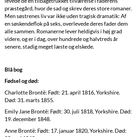
levede de en tilbagetrukket tilværelse i faderens
præstegård, hvor de sad og skrev deres store romaner.
Men søstrenes liv var ikke uden tragisk dramatik: Af
en søskendeflok på seks, overlevede deres fader dem
alle sammen. Romanerne lever heldigvis i høj grad
videre, og er i dag, over hundrede og halvtreds år
senere, stadig meget læste og elskede.
Blå bog
Fødsel og død:
Charlotte Brontë: Født: 21. april 1816, Yorkshire.
Død: 31. marts 1855.
Emily Jane Brontë: Født: 30. juli 1818, Yorkshire. Død:
19. december 1848.
Anne Brontë: Født: 17. januar 1820, Yorkshire. Død: