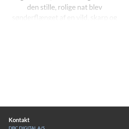
den stille, rolige nat blev
sønderflænget af en vild, skarp og
skinger lyd, der hørtes fra den ene
ende af Thornfield Hall til den anden.
Mit pulsslag standsede; mit hjerte stod
stille; min fremrakte arm var som
lammet. Skriget, der døde hen, blev
ikke gentaget. Det havde lydt fra
anden etage, og i værelset lige over
loftet i mit værelse hørte jeg som en
kamp på liv og død og en halvkvalt
Kontakt
stemme, der råbte: ”Rochester!
DBC DIGITAL A/S