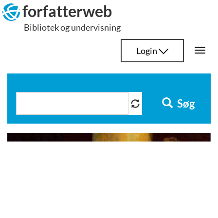
Hop
forfatterweb
til
Bibliotek og undervisning
indhold
Login
Togg
navi
Søg