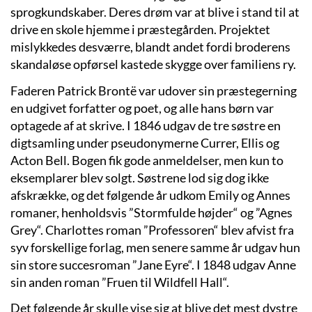
sprogkundskaber. Deres drøm var at blive i stand til at
drive en skole hjemme i præstegården. Projektet
mislykkedes desværre, blandt andet fordi broderens
skandaløse opførsel kastede skygge over familiens ry.
Faderen Patrick Brontë var udover sin præstegerning
en udgivet forfatter og poet, og alle hans børn var
optagede af at skrive. I 1846 udgav de tre søstre en
digtsamling under pseudonymerne Currer, Ellis og
Acton Bell. Bogen fik gode anmeldelser, men kun to
eksemplarer blev solgt. Søstrene lod sig dog ikke
afskrække, og det følgende år udkom Emily og Annes
romaner, henholdsvis ”Stormfulde højder“ og ”Agnes
Grey“. Charlottes roman ”Professoren“ blev afvist fra
syv forskellige forlag, men senere samme år udgav hun
sin store succesroman ”Jane Eyre“. I 1848 udgav Anne
sin anden roman ”Fruen til Wildfell Hall“.
Det følgende år skulle vise sig at blive det mest dystre