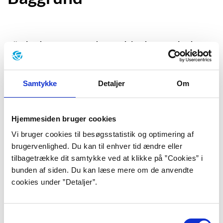
”Blodet veg fra hans kinder og læber,
og de blev askegrå – jeg vidste
hverken ud eller ind. At ophidse ham
Samtykke
Detaljer
Om
så stærkt var grusomt; at give efter
kunne der ikke være tale om. Jeg
Hjemmesiden bruger cookies
gjorde, hvad mennesker gør, når de er i
Vi bruger cookies til besøgsstatistik og optimering af
brugervenlighed. Du kan til enhver tid ændre eller
den yderste nød – jeg vendte mig til
tilbagetrække dit samtykke ved at klikke på ”Cookies” i
den, overfor hvem alle mennesker er
bunden af siden. Du kan læse mere om de anvendte
cookies under ”Detaljer”.
små. ”Gud hjælpe mig!” brast det
uvilkårligt ud af mig.”
Samtykkevalg