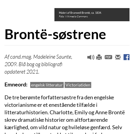
Maleri af Branwell Brontë, ca. 1834.
Foto: Wikimedia Commons
Brontë-søstrene
cand.mag. Madeleine Saunte,
2009. Blå bog og bibliografi
opdateret 2021.
Emneord
engelsk litteratur
Victoriatiden
De tre berømte forfattersøstre fra den engelske
victorianisme er et enestående tilfælde i
litteraturhistorien. Charlotte, Emily og Anne Brontë
skrev dramatiske historier om altfortærende
kærlighed, om vild natur og hvileløse genfærd. Selv