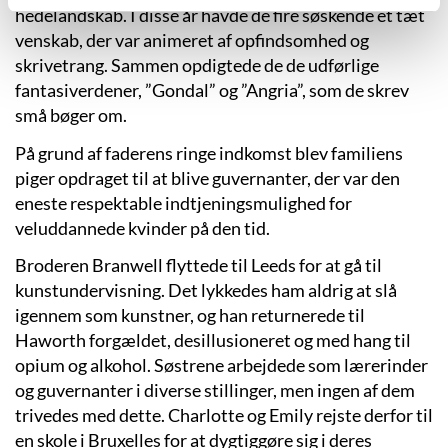
hedelandskab. I disse år havde de fire søskende et tæt
venskab, der var animeret af opfindsomhed og
skrivetrang. Sammen opdigtede de de udførlige
fantasiverdener, ”Gondal” og ”Angria”, som de skrev
små bøger om.
På grund af faderens ringe indkomst blev familiens
piger opdraget til at blive guvernanter, der var den
eneste respektable indtjeningsmulighed for
veluddannede kvinder på den tid.
Broderen Branwell flyttede til Leeds for at gå til
kunstundervisning. Det lykkedes ham aldrig at slå
igennem som kunstner, og han returnerede til
Haworth forgældet, desillusioneret og med hang til
opium og alkohol. Søstrene arbejdede som lærerinder
og guvernanter i diverse stillinger, men ingen af dem
trivedes med dette. Charlotte og Emily rejste derfor til
en skole i Bruxelles for at dygtiggøre sig i deres