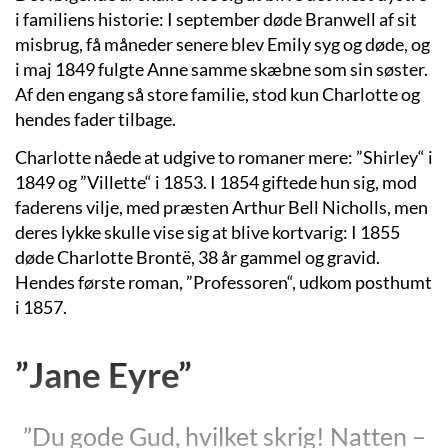
i familiens historie: I september døde Branwell af sit
misbrug, få måneder senere blev Emily syg og døde, og
i maj 1849 fulgte Anne samme skæbne som sin søster.
Af den engang så store familie, stod kun Charlotte og
hendes fader tilbage.
Charlotte nåede at udgive to romaner mere: ”Shirley“ i
1849 og ”Villette“ i 1853. I 1854 giftede hun sig, mod
faderens vilje, med præsten Arthur Bell Nicholls, men
deres lykke skulle vise sig at blive kortvarig: I 1855
døde Charlotte Brontë, 38 år gammel og gravid.
Hendes første roman, ”Professoren“, udkom posthumt
i 1857.
”Jane Eyre”
”Du gode Gud, hvilket skrig! Natten –