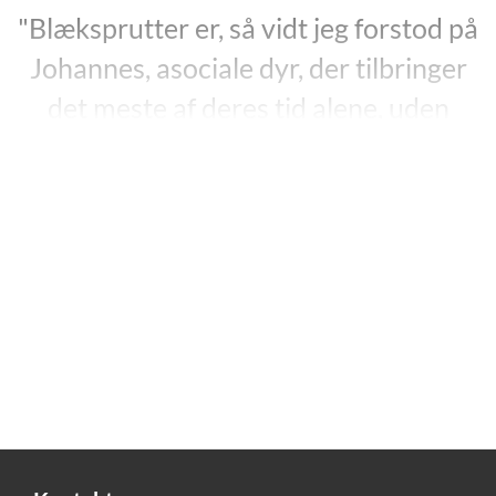
"Blæksprutter er, så vidt jeg forstod på
Johannes, asociale dyr, der tilbringer
det meste af deres tid alene, uden
rygrad og i et miljø, der er
fundamentalt forskelligt fra mit.
Alligevel fik jeg, de sekunder Rosas
blik lå i mit, en uafrystelig
fornemmelse af, at der bag de øjne lå
udstrakte landskaber. At hun virkelig
fandtes derinde, og at det i mindst lige
så høj grad var hende, der studerede
mig, som det var omvendt.”