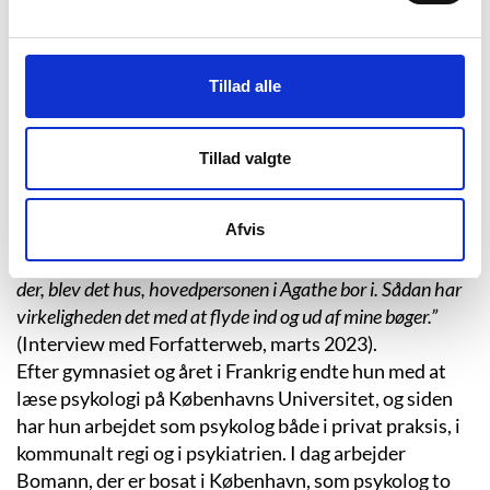
skolegang på Marie Mørks Skole og Frederiksborg
Gymnasium og en lang bordtenniskarriere i den lokale
klub HGI. Om bordtennis og levet liv fortæller Anne
Tillad alle
Cathrine Bomann:
”Fra jeg var 9 år, spillede jeg
bordtennis, og det endte jeg med at gøre, til jeg var 25, og
undervejs nåede jeg at vinde DM i forskellige rækker 12
Tillad valgte
gange og spille dels på landsholdet, dels for klubber i
Sverige, Tyskland og Frankrig. Bordtennissen har sneget sig
Afvis
med ind i min roman ”Hvad ingen ved”, og det lille hus, jeg
boede i i Frankrig som 18-årig, mens jeg spillede for en klub
der, blev det hus, hovedpersonen i Agathe bor i. Sådan har
virkeligheden det med at flyde ind og ud af mine bøger.”
(Interview med Forfatterweb, marts 2023).
Efter gymnasiet og året i Frankrig endte hun med at
læse psykologi på Københavns Universitet, og siden
har hun arbejdet som psykolog både i privat praksis, i
kommunalt regi og i psykiatrien. I dag arbejder
Bomann, der er bosat i København, som psykolog to