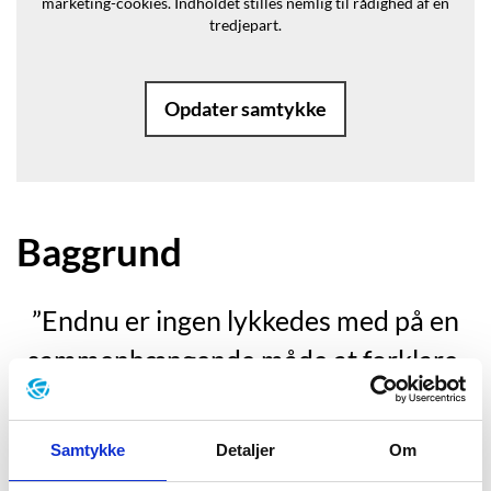
marketing-cookies.
Indholdet stilles nemlig til rådighed af en
tredjepart.
Opdater samtykke
Baggrund
”Endnu er ingen lykkedes med på en
sammenhængende måde at forklare,
hvad der foregår derinde bag kraniets
vægge, hvordan sindet skaber og
Samtykke
Detaljer
Om
opbevarer de minder, som giver os