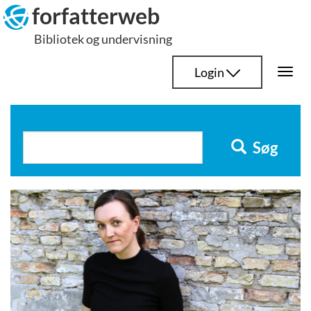
Hop
forfatterweb
til
Bibliotek og undervisning
indhold
Login
Togg
navi
Søg