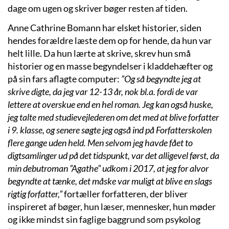
dage om ugen og skriver bøger resten af tiden.
Anne Cathrine Bomann har elsket historier, siden
hendes forældre læste dem op for hende, da hun var
helt lille. Da hun lærte at skrive, skrev hun små
historier og en masse begyndelser i kladdehæfter og
på sin fars aflagte computer:
”Og så begyndte jeg at
skrive digte, da jeg var 12-13 år, nok bl.a. fordi de var
lettere at overskue end en hel roman. Jeg kan også huske,
jeg talte med studievejlederen om det med at blive forfatter
i 9. klasse, og senere søgte jeg også ind på Forfatterskolen
flere gange uden held. Men selvom jeg havde fået to
digtsamlinger ud på det tidspunkt, var det alligevel først, da
min debutroman ”Agathe” udkom i 2017, at jeg for alvor
begyndte at tænke, det måske var muligt at blive en slags
rigtig forfatter,”
fortæller forfatteren, der bliver
inspireret af bøger, hun læser, mennesker, hun møder
og ikke mindst sin faglige baggrund som psykolog