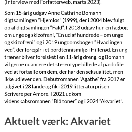
(Interview med Forfatterweb, marts 2023).
Som 15-årig udgav Anne Cathrine Bomann
digtsamlingen ”Hjemløs” (1999), der i 2004 blev fulgt
op af digtsamlingen ”Fald”. I 2018 udgav hun en fagbog
om unge og skizofreni, ”En ud af hundrede – om unge
og skizofreni” og i 2019 ungdomsbogen ”Hvad ingen
ved”, der foregår i et bordtennismiljø i Hillerød. En ung
træner bliver forelsket i en 11-årig dreng, og Bomann
vil gerne nuancere det stereotype billede af pædofile
ved at fortælle om dem, der har den seksualitet, men
ikke udlever den. Debutromanen ”Agathe” fra 2017 er
udgivet i 28 lande og fik i 2019 litteraturprisen
Scrivere per Amore. I 2021 udkom
videnskabsromanen ”Blå toner” og i 2024 ”Akvariet”.
Aktuelt værk: Akvariet