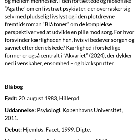
og mellem mennesker. I den fortættede og filosofiske
”Agathe” om en livstræt psykiater, der overrasker sig
selv med pludselig livslyst og i den plotdrevne
fremtidsroman ”Blå toner” om de komplekse
perspektiver ved at udvikle en pille mod sorg. For hvor
forsvinder kærligheden hen, hvis vi bedøver sorgen og
savnet efter den elskede? Kærlighed i forskellige
former er også centralt i ”Akvariet” (2024), der dykker
ned i venskaber, ensomhed – og blæksprutter.
Blå bog
Født:
20. august 1983, Hillerød.
Uddannelse:
Psykologi. Københavns Universitet,
2011.
Debut:
Hjemløs. Facet, 1999. Digte.