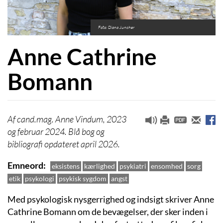
Foto: Diana Juncher
Anne Cathrine
Bomann
cand.mag. Anne Vindum, 2023
og februar 2024. Blå bog og
bibliografi opdateret april 2026.
Emneord
eksistens
kærlighed
psykiatri
ensomhed
sorg
etik
psykologi
psykisk sygdom
angst
Med psykologisk nysgerrighed og indsigt skriver Anne
Cathrine Bomann om de bevægelser, der sker inden i