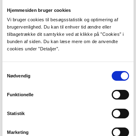
fornemmelsen af at være den samme
Hjemmesiden bruger cookies
over tid. Langt hen ad vejen er
Vi bruger cookies til besøgsstatistik og optimering af
brugervenlighed. Du kan til enhver tid ændre eller
bevidstheden stadig en gåde, og
tilbagetrække dit samtykke ved at klikke på ”Cookies” i
alligevel sidder han her med en
bunden af siden. Du kan læse mere om de anvendte
cookies under ”Detaljer”.
meningsfuld afbildning af smerten ved
at miste. Det er da forunderligt.”
Samtykkevalg
”Blå toner”, s. 79.
Nødvendig
Anne Cathrine Bomann er født i Hillerød i 1983 og
vokset op i Tulstrup uden for Hillerød, hvor hun boede
Funktionelle
med sine forældre og deres hund Mona Lisa. I hendes
tidlige teenageår flyttede familien til Mørdrup i
Statistik
Espergærde, og denne flytning var afsæt for hendes
debutdigtsamling ”Hjemløs”. Hillerød var centrum for
Anne Cathrine Bomanns skolegang og fritidsliv med
Marketing