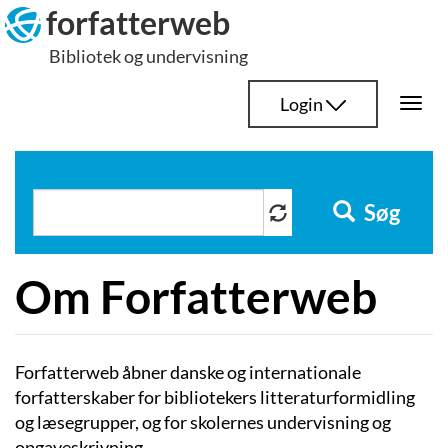
Hop
forfatterweb
til
Bibliotek og undervisning
indhold
Login
Togg
navi
Søg
Om Forfatterweb
Forfatterweb åbner danske og internationale
forfatterskaber for bibliotekers litteraturformidling
og læsegrupper, og for skolernes undervisning og
opgaveskrivning.