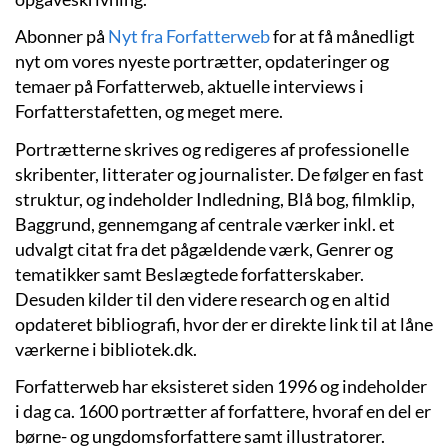
Abonner på
Nyt fra Forfatterweb
for at få månedligt
nyt om vores nyeste portrætter, opdateringer og
temaer på Forfatterweb, aktuelle interviews i
Forfatterstafetten, og meget mere.
Portrætterne skrives og redigeres af professionelle
skribenter, litterater og journalister. De følger en fast
struktur, og indeholder Indledning, Blå bog, filmklip,
Baggrund, gennemgang af centrale værker inkl. et
udvalgt citat fra det pågældende værk, Genrer og
tematikker samt Beslægtede forfatterskaber.
Desuden kilder til den videre research og en altid
opdateret bibliografi, hvor der er direkte link til at låne
værkerne i bibliotek.dk.
Forfatterweb har eksisteret siden 1996 og indeholder
i dag ca. 1600 portrætter af forfattere, hvoraf en del er
børne- og ungdomsforfattere samt illustratorer.