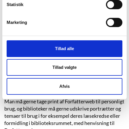
opgaveskrivning.
Statistik
Der lægges vægt på at understøtte formidlingen i
biblioteker og uddannelsesinstitutioner.
Marketing
Nyheder fra Forfatterweb
Tillad alle
Man kan abonnere på nyheder fra Forfatterweb ved at
tilmelde sig
Nyheder om Forfatterweb
eller følge
Tillad valgte
Forfatterweb på
Facebook
.
Afvis
Må man tage print af Forfatterweb?
Man må gerne tage print af Forfatterweb til personligt
brug, og biblioteker må gerne udskrive portrætter og
temaer til brug i for eksempel deres læsekredse eller
formidling i biblioteksrummet, med henvisning til