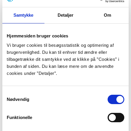
uddannelsesinstitution har tegnet
abonnement
på
Forfatterweb/Faktalink.
Samtykke
Detaljer
Om
Lyt til portrætterne
Hjemmesiden bruger cookies
Nu kan man få læst portrætter op på
Vi bruger cookies til besøgsstatistik og optimering af
Forfatterweb.
Oplæsningsfunktionen kan anvendes
brugervenlighed. Du kan til enhver tid ændre eller
på forskellige måder. Man kan få læst hvert kapitel op,
tilbagetrække dit samtykke ved at klikke på ”Cookies” i
hoppe i teksten og få markeret teksten, mens den
bunden af siden. Du kan læse mere om de anvendte
læses op.
Find vejledning til oplæsningsfunktionen
cookies under ”Detaljer”.
her
.
Samtykkevalg
Nødvendig
Målgruppen for Forfatterweb
Forfatterweb henvender sig til en bred målgruppe og
Funktionelle
er nem at orientere sig i for alment interesserede,
læsekredse og elever/studerende i forbindelse med