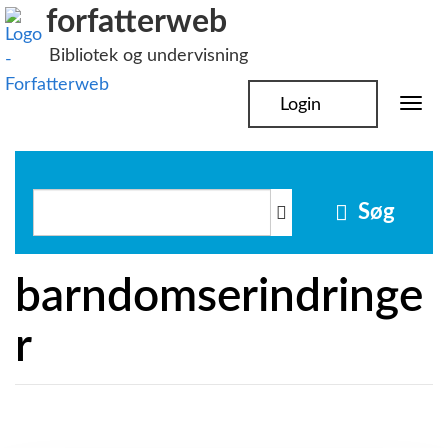
Hop
forfatterweb
til
Bibliotek og undervisning
indhold
Login
Togg
navi
Søg
barndomserindringe
r