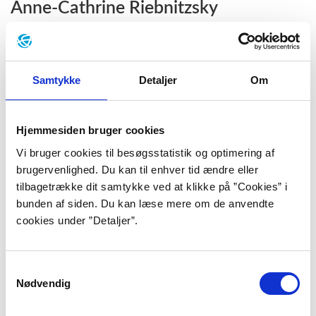
Anne-Cathrine Riebnitzsky
Anne-Cathrine Riebnitzskys baggrund i både det
litterære og militære gør hendes forfatterskab
atypisk. I en hverdagsrealistisk prosa fortæller hun
Samtykke
Detaljer
Om
om udsatte børn i fattige, danske familier og
kvinders liv i det krigshærgede Afghanistan.
Hjemmesiden bruger cookies
Vi bruger cookies til besøgsstatistik og optimering af
Jens Smærup Sørensen
brugervenlighed. Du kan til enhver tid ændre eller
Hos Jens Smærup Sørensen står en
tilbagetrække dit samtykke ved at klikke på ”Cookies” i
bunden af siden. Du kan læse mere om de anvendte
eksperimenterende modernisme side om side med
cookies under ”Detaljer”.
gengivelse af den sociale virkelighed.
Udgangspunktet er ofte det, der rører sig i
figurernes bevidsthed, og fortættede øjeblikke, som
Samtykkevalg
iscenesættes med en beskrivende fortællestil.
Nødvendig