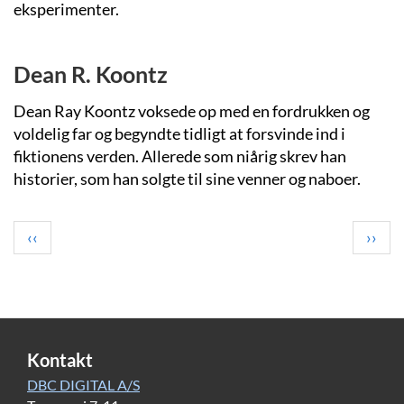
eksperimenter.
Dean R. Koontz
Dean Ray Koontz voksede op med en fordrukken og
voldelig far og begyndte tidligt at forsvinde ind i
fiktionens verden. Allerede som niårig skrev han
historier, som han solgte til sine venner og naboer.
Pagination
Previous
Next
‹‹
››
page
page
Kontakt
DBC DIGITAL A/S