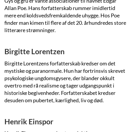
Gys og gru er vante associationer til navnet Edgar
Allan Poe. Hans forfatterskab rummer imidlertid
mere end koldsvedsfremkaldende uhygge. Hos Poe
finder man kimen til flere af det 20. århundredes store
litterære strømninger.
Birgitte Lorentzen
Birgitte Lorentzens forfatterskab kredser om det
mystiske og paranormale. Hun har fortrinsvis skrevet
psykologiske ungdomsgysere, der blander okkult
overtro med rå realisme og tager udgangspunkt i
historiske begivenheder. Forfatterskabet kredser
desuden om pubertet, kærlighed, liv og død.
Henrik Einspor