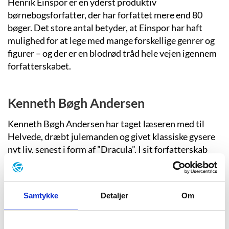
Henrik Einspor er en yderst produktiv
børnebogsforfatter, der har forfattet mere end 80
bøger. Det store antal betyder, at Einspor har haft
mulighed for at lege med mange forskellige genrer og
figurer – og der er en blodrød tråd hele vejen igennem
forfatterskabet.
Kenneth Bøgh Andersen
Kenneth Bøgh Andersen har taget læseren med til
Helvede, dræbt julemanden og givet klassiske gysere
nyt liv, senest i form af ”Dracula”. I sit forfatterskab
kommer han vidt omkring, men som en rød tråd
gennem det hele løber en optagethed af menneskets
sammensatte natur.
Samtykke
Detaljer
Om
Stefan Spjut