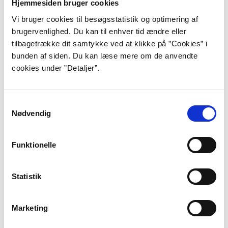
Hjemmesiden bruger cookies
Svenske Stefan Spjut skriver skandinavisk magisk
Vi bruger cookies til besøgsstatistik og optimering af
realisme forklædt som spændingslitteratur. Den
brugervenlighed. Du kan til enhver tid ændre eller
samiske folketro og troldelignende eventyrfigurer er
tilbagetrække dit samtykke ved at klikke på ”Cookies” i
omdrejningspunktet for gennembrudsromanen
bunden af siden. Du kan læse mere om de anvendte
”Stallo” fra 2012.
cookies under ”Detaljer”.
Morten Dürr
Samtykkevalg
Nødvendig
Livet kan være grusomt og barskt, men det er ikke
altid, at børn opfatter tingene på samme måde, som de
Funktionelle
voksne gør. Med deres uvidenhed og umiddelbarhed
stiller børnene i Morten Dürrs romaner hverdagens
socialrealistiske problemer i et anderledes lys.
Statistik
Marketing
Nick Clausen