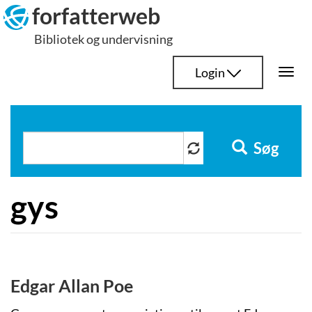
Hop
forfatterweb
til
Bibliotek og undervisning
indhold
Login
Togg
navi
Søg
gys
Edgar Allan Poe