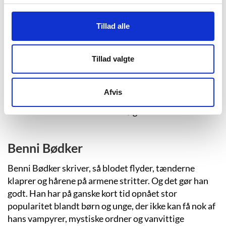
Nick Clausen er en yderst produktiv og populær
børne- og ungdomsforfatter. Han bevæger sig i sit
Tillad alle
forfatterskab på grænsen mellem det normale og det
fantastiske.
Tillad valgte
Jacob Weinreich
Afvis
Kæderne rasler og bandagerne blafrer, mens uhyggen
stortrives i Jacob Weinreichs bøger.
Benni Bødker
Benni Bødker skriver, så blodet flyder, tænderne
klaprer og hårene på armene stritter. Og det gør han
godt. Han har på ganske kort tid opnået stor
popularitet blandt børn og unge, der ikke kan få nok af
hans vampyrer, mystiske ordner og vanvittige