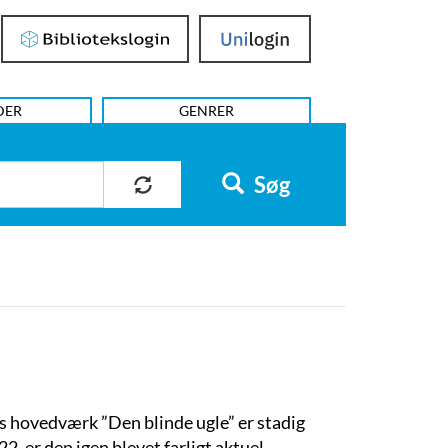
Bibliotekslogin
UniLogin
DER
GENRER
Søg
ns hovedværk ”Den blinde ugle” er stadig
2, er den igen blevet farligt aktuel.