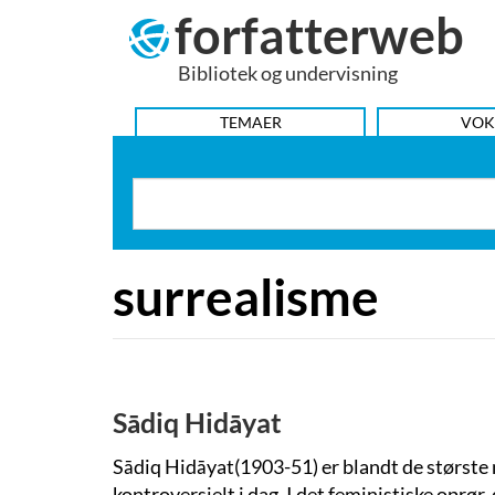
forfatterweb
Hop
til
Bibliotek og undervisning
indhold
HOVEDMENU
TEMAER
VOK
surrealisme
Sādiq Hidāyat
Sādiq Hidāyat(1903-51) er blandt de største m
kontroversielt i dag. I det feministiske oprør,