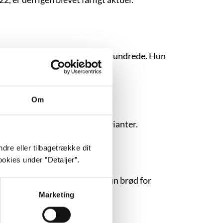
tigste lyrikere i det tyvende århundrede. Hun
ngselstematik blev slået an.
Om
i forvrængede normkritiske varianter.
dre eller tilbagetrække dit
okies under ”Detaljer”.
r, skuespil og erindringer. Hun brød for
Marketing