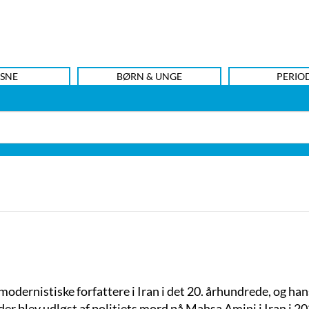
SNE
BØRN & UNGE
PERIO
odernistiske forfattere i Iran i det 20. århundrede, og ha
 der blev udløst af politiets mord på Mahsa Amini i Iran i 202