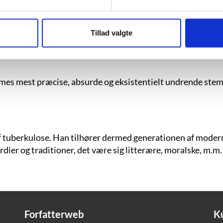
 meget præcist blevet kaldt.
Tillad valgte
smes mest præcise, absurde og
eksistentielt undrende
stem
 af tuberkulose. Han tilhører dermed generationen af modern
rdier og traditioner, det være sig litterære, moralske, m.m.
Forfatterweb
K