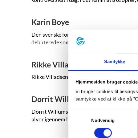
Karin Boye
Den svenske forfatter Karin Boye (1900-1941) 
debuterede som blot 22-årig med digtsamlinge
Samtykke
Rikke Villadsen
Rikke Villadsen tygger sig igennem kulturelle
Hjemmesiden bruger cookie
Vi bruger cookies til besøgsst
Dorrit Willumsen
samtykke ved at klikke på ”C
Dorrit Willumsens prisbelønnede forfatterska
Samtykkevalg
alvor igennem hos læserne med den historis
Nødvendig