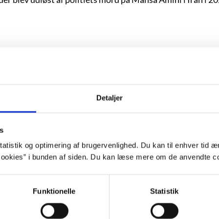
opnåede i løbet af sit korte liv at blive en af Nordens vig
n ”Skyer” i 1922, hvori forfatterskabets melankoli- og læ
Detaljer
 klicheer og kønsstereotyper for så at spytte dem ud igen 
s
atistik og optimering af brugervenlighed. Du kan til enhver tid æn
ookies” i bunden af siden. Du kan læse mere om de anvendte co
b består af mere end 20 romaner, digt- og novellesamlinge
ke roman ”Marie” om Marie Tussaud.
Funktionelle
Statistik