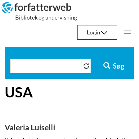
Hop
forfatterweb
til
Bibliotek og undervisning
indhold
Login
Togg
navi
Søg
USA
Valeria Luiselli