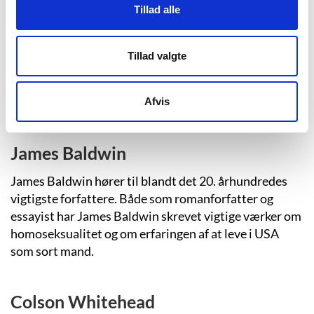
Tillad alle
Elizabeth Strout
Tillad valgte
Amerikanske Elizabeth Strout fik sit internationale
gennembrud med romanen ”Olive Kitteridge” fra
2008, som hun året efter modtog Pulitzerprisen for.
Afvis
James Baldwin
James Baldwin hører til blandt det 20. århundredes
vigtigste forfattere. Både som romanforfatter og
essayist har James Baldwin skrevet vigtige værker om
homoseksualitet og om erfaringen af at leve i USA
som sort mand.
Colson Whitehead