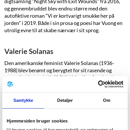
digtsamling ”Night Sky with Exit Wounds” fra 2016,
og gennembruddet blev endnu større med den
autofiktive roman ”Vi er kortvarigt smukke her på
jorden” i 2019. Både i sin prosa og poesi har Vuong en
utrolig evne til at skabe nærvær i sit sprog.
Valerie Solanas
Den amerikanske feminist Valerie Solanas (1936-
1988) blev berømt og berygtet for sit rasende og
uregerlige kampskrift ”SCUM Manifest” og for sit
mordforsøg på kunstneren Andy Warhol.
Samtykke
Detaljer
Om
Kathrine Kressmann Taylor
Den amerikanske forfatter Kathrine Kressmann
Hjemmesiden bruger cookies
Taylor skrev i 1938 den skelsættende brevroman
Vi bruger cookies til besøgsstatistik og optimering af