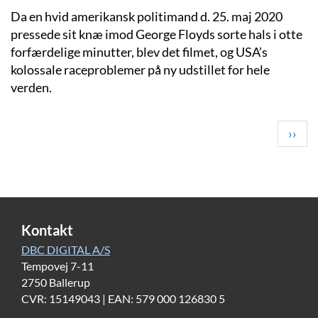
Da en hvid amerikansk politimand d. 25. maj 2020
pressede sit knæ imod George Floyds sorte hals i otte
forfærdelige minutter, blev det filmet, og USA’s
kolossale raceproblemer på ny udstillet for hele
verden.
Pagination
Next
››
page
Kontakt
DBC DIGITAL A/S
Tempovej 7-11
2750 Ballerup
CVR: 15149043 | EAN: 579 000 126830 5