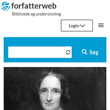
Hop
forfatterweb
til
Bibliotek og undervisning
indhold
Login
Togg
navi
Søg