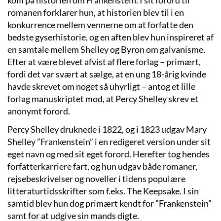
romanen forklarer hun, at historien blev til i en
konkurrence mellem vennerne om at forfatte den
bedste gyserhistorie, og en aften blev hun inspireret af
en samtale mellem Shelley og Byron om galvanisme.
Efter at være blevet afvist af flere forlag – primært,
fordi det var svært at sælge, at en ung 18-årig kvinde
havde skrevet om noget så uhyrligt – antog et lille
forlag manuskriptet mod, at Percy Shelley skrev et
anonymt forord.
Percy Shelley druknede i 1822, og i 1823 udgav Mary
Shelley ”Frankenstein” i en redigeret version under sit
eget navn og med sit eget forord. Herefter tog hendes
forfatterkarriere fart, og hun udgav både romaner,
rejsebeskrivelser og noveller i tidens populære
litteraturtidsskrifter som f.eks. The Keepsake. I sin
samtid blev hun dog primært kendt for ”Frankenstein”
samt for at udgive sin mands digte.