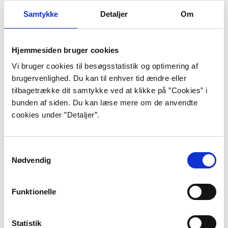
end et tæt og skræmmende mørke,
Samtykke
Detaljer
Om
der ikke blev gennemtrængt af noget
lys, men kun af to øjne, der stirrede på
Hjemmesiden bruger cookies
mig. Nogle gange var det Henrys
Vi bruger cookies til besøgsstatistik og optimering af
udtryksfulde øjne, der henlå i døden
brugervenlighed. Du kan til enhver tid ændre eller
tilbagetrække dit samtykke ved at klikke på ”Cookies” i
med de mørke pupiller næsten dækket
bunden af siden. Du kan læse mere om de anvendte
af øjenlågene og de lange sorte vipper
cookies under ”Detaljer”.
omkring dem, andre gange var det
uhyrets vandige, slørede øjne, som jeg
Samtykkevalg
Nødvendig
første gang så dem i mit kammer i
Ingolstadt.”
Funktionelle
”Frankenstein”, s. 190.
Statistik