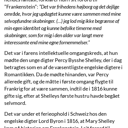
”Frankenstein”:
”Det var frihedens højborg og det dejlige
område, hvor jeg upåagtet kunne være sammen med mine
selvopfundne skabninger. (…) jeg lod mig ikke begrænse af
min egen identitet og kunne befolke timerne med
skabninger, som for mig i den alder var langt mere
interessante end mine egne fornemmelser.”
Det var i farens intellektuelle omgangskreds, at hun
mødte den unge digter Percy Bysshe Shelley, der i dag
betragtes som en af de væsentligste engelske digtere i
Romantikken. Da de mødte hinanden, var Percy
allerede gift, og de måtte i første omgang flygte til
Frankrig for at være sammen, indtil de i 1816 kunne
gifte sig, efter at Shelleys første hustru havde begået
selvmord.
Det var under et ferieophold i Schweiz hos den
engelske digter Lord Byron i 1816, at Mary Shelley
kom på historien om Frankenstein. I sit forord til