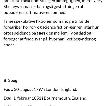
fanatiske tanker om sin egen almægtighed, men i Mary
Shelleys roman er han også gestaltningen af
outsiderens ultimative ensomhed.
I sine spekulative fiktioner, som i nogle tilfælde
foregriber horror- og science fiction-genren, står hun
ofte spejdende på tærsklen mellem liv og død og
forsøger at finde svar på, hvornår livet begynder og
ender.
Blå bog
Født:
30. august 1797 i London, England.
Død:
1. februar 1851 i Bournemouth, England.