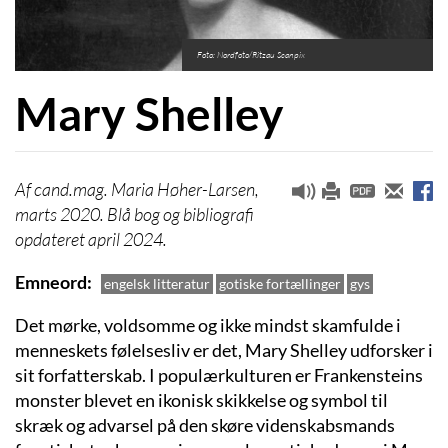
Foto: Nordfoto/Ritzau Scanpix
Mary Shelley
cand.mag. Maria Høher-Larsen,
marts 2020. Blå bog og bibliografi
opdateret april 2024.
Emneord
engelsk litteratur
gotiske fortællinger
gys
Det mørke, voldsomme og ikke mindst skamfulde i
menneskets følelsesliv er det, Mary Shelley udforsker i
sit forfatterskab. I populærkulturen er Frankensteins
monster blevet en ikonisk skikkelse og symbol til
skræk og advarsel på den skøre videnskabsmands