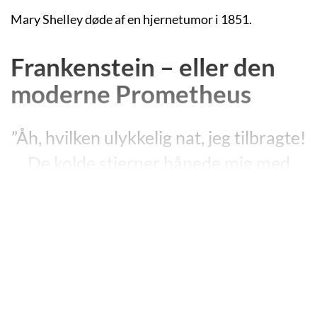
Mary Shelley døde af en hjernetumor i 1851.
Frankenstein – eller den
moderne Prometheus
”Åh, hvilken ulykkelig nat, jeg tilbragte!
De kolde stjerner hånede mig med
deres skær, og de nøgne træer viftede
med deres grene oven over mig, nu og
da blev den allestedsnærværende
stilhed brudt af en fugls søde stemme.
Alle undtagen jeg hvilede eller morede
sig; som den onde selv bar jeg et