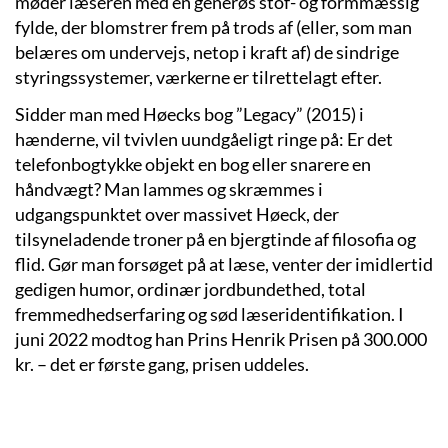
møder læseren med en generøs stof- og formmæssig
fylde, der blomstrer frem på trods af (eller, som man
belæres om undervejs, netop i kraft af) de sindrige
styringssystemer, værkerne er tilrettelagt efter.
Sidder man med
Høecks
bog ”
Legacy
”
(2015)
i
hænderne, vil tvivlen uundgåeligt ringe på: Er
det
telefonbogtykke
objekt
en bog eller snarere en
håndvægt? Man lammes og skræmmes i
udgangspunktet over massivet Høeck, der
tilsyneladende troner på en bjergtinde af filosofia og
flid. Gør man forsøget på at læse, venter der imidlertid
gedigen humor, ordinær jordbundethed, total
fremmedhedserfaring og sød læseridentifikation. I
juni 2022 modtog han Prins Henrik Prisen på 300.000
kr. – det er første gang, prisen uddeles.