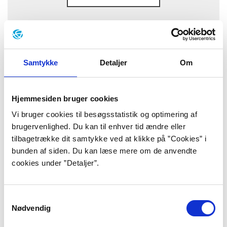
Baggrund
Samtykke
Detaljer
Om
dette digt er dansk
Hjemmesiden bruger cookies
det fniser når ord
Vi bruger cookies til besøgsstatistik og optimering af
som ’lidenskab’ eller ’ånd’
brugervenlighed. Du kan til enhver tid ændre eller
tilbagetrække dit samtykke ved at klikke på ”Cookies” i
kommer på tale
bunden af siden. Du kan læse mere om de anvendte
’av for satan’ si
cookies under ”Detaljer”.
ger det fordi det lige
Samtykkevalg
har været til tandlægen
Nødvendig
det er skrevet af