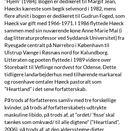
”Hjem” (1984). Bogen er dedikeret til Margit Jean,
Høecks kæreste som begik selvmord i 1982, mens
flere afsnit i bogen er dedikeret til Gudrun Foged, som
Høeck var gift med 1966-1971. I 1986 flyttede Høeck
sammen med sin nuværende kone Anne Marie Mai (i
dag litteraturprofessor ved Syddansk Universitet) fra
Ryesgade centralt på Nørrebro i København til
Ulstrup Vænge i Røsnæs nord for Kalundborg.
Litteraten og poeten flyttede i 1989 videre over
Storebælt til Veflinge nordvest for Odense. Dette
tidligere landarbejderhus med tilhørende markareal
og rosenhave omtaler Høeck pastoralt som
”Heartland” i det sene forfatterskab.
På trods af forfatterens samliv med tre forskellige
kvinder, på trods af forfatterskabets udtrykte
maskuline libido, på trods af, at ”ordet/ ’fisse’ skal
tænkes som omkvæd/ til alle digtene” (”Heartland”,
2006), på trods af, at den aldersstegne digter