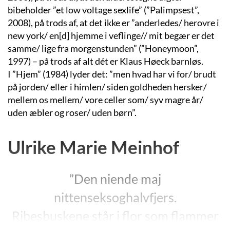
bibeholder ”et low voltage sexlife” (”Palimpsest”,
2008), på trods af, at det ikke er ”anderledes/ herovre i
new york/ en[d] hjemme i veflinge// mit begær er det
samme/ lige fra morgenstunden” (”Honeymoon”,
1997) – på trods af alt dét er Klaus Høeck barnløs.
I ”Hjem” (1984) lyder det: ”men hvad har vi for/ brudt
på jorden/ eller i himlen/ siden goldheden hersker/
mellem os mellem/ vore celler som/ syv magre år/
uden æbler og roser/ uden børn”.
Ulrike Marie Meinhof
”Den niende maj
nittenseksoghalvfjers.
Ribesbuskene står i flor som flammer