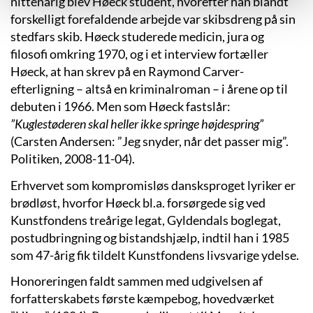
nittenårig blev Høeck student, hvorefter han blandt
forskelligt forefaldende arbejde var skibsdreng på sin
stedfars skib. Høeck studerede medicin, jura og
filosofi omkring 1970, og i et interview fortæller
Høeck, at han skrev på en Raymond Carver-
efterligning – altså en kriminalroman – i årene op til
debuten i 1966. Men som Høeck fastslår:
”Kuglestøderen skal heller ikke springe højdespring”
(Carsten Andersen: ”Jeg snyder, når det passer mig”.
Politiken, 2008-11-04).
Erhvervet som kompromisløs dansksproget lyriker er
brødløst, hvorfor Høeck bl.a. forsørgede sig ved
Kunstfondens treårige legat, Gyldendals boglegat,
postudbringning og bistandshjælp, indtil han i 1985
som 47-årig fik tildelt Kunstfondens livsvarige ydelse.
Honoreringen faldt sammen med udgivelsen af
forfatterskabets første kæmpebog, hovedværket