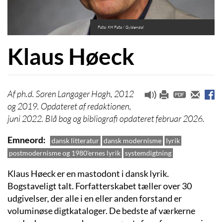
Foto: KH Foto / Gyldendal
Klaus Høeck
ph.d. Søren Langager Høgh, 2012
og 2019. Opdateret af redaktionen,
juni 2022. Blå bog og bibliografi opdateret februar 2026.
Emneord
dansk litteratur
dansk modernisme
lyrik
postmodernisme og 1980'ernes lyrik
systemdigtning
Klaus Høeck er en mastodont i dansk lyrik.
Bogstaveligt talt. Forfatterskabet tæller over 30
udgivelser, der alle i en eller anden forstand er
voluminøse digtkataloger. De bedste af værkerne