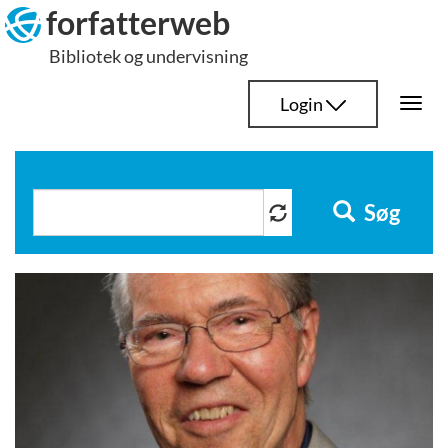
Hop
forfatterweb
til
Bibliotek og undervisning
indhold
Login
Togg
navi
Søg